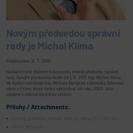
Novým předsedou správní
rady je Michal Klíma
Publikováno
31. 7. 2015
Nadační fond obětem holocaustu změnil předsedu správní
rady. Novým předsedou bude od 1. 8. 2015 Ing. Michal Klíma.
Ve funkci nahrazuje Ing. Michala Borgese, tajemníka Židovské
obce v Praze, který funkci vykonával od roku 2009.
Více
najdete v tiskové zprávě ke stažení.
Přílohy / Attachments:
tz_novy_predseda_spravni_rady_m._klima_31.7.2015.doc
michal_klima.jpg