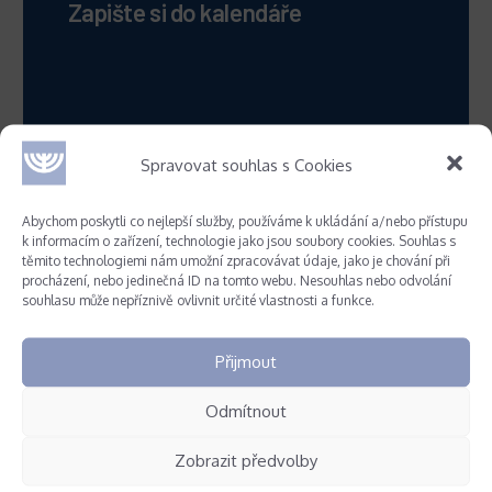
Zapište si do kalendáře
Spravovat souhlas s Cookies
Abychom poskytli co nejlepší služby, používáme k ukládání a/nebo přístupu
k informacím o zařízení, technologie jako jsou soubory cookies. Souhlas s
těmito technologiemi nám umožní zpracovávat údaje, jako je chování při
procházení, nebo jedinečná ID na tomto webu. Nesouhlas nebo odvolání
souhlasu může nepříznivě ovlivnit určité vlastnosti a funkce.
Přijmout
Odmítnout
Zasílání novinek
Zobrazit předvolby
Rozesíláme pozvánky na akce pořádané NFOH a