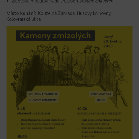
Židovská modlitba Kaddish, píseň
Shalom chaverim
Místo konání:
Kouzelná Zahrada, Husovy knihovny,
Kolovratská ulice