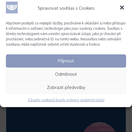
Spravovat souhlas s Cookies
Abychom poskytli co nejlepší služby, používáme k ukládání a/nebo přístupu
k informacím o zařízení, technologie jako jsou soubory cookies. Souhlas s
těmito technologiemi nám umožní zpracovávat údaje, jako je chování při
Nejbližší události
procházení, nebo jedinečná ID na tomto webu. Nesouhlas nebo odvolání
souhlasu může nepříznivě ovlivnit určité vlastnosti a funkce.
Přijmout
Zapište si do kalendáře
Odmítnout
Zobrazit předvolby
Zásady cookies
Zásady ochrany osobních údajů