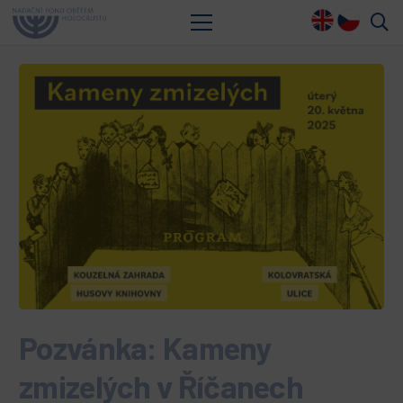
Pozvánka: Kameny
zmizelých v Říčanech