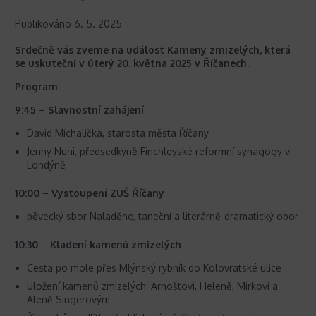
Publikováno
6. 5. 2025
Srdečně vás zveme na událost Kameny zmizelých, která
se uskuteční v úterý 20. května 2025 v Říčanech.
Program:
9:45
–
Slavnostní zahájení
David Michalička, starosta města Říčany
Jenny Nuni, předsedkyně Finchleyské reformní synagogy v
Londýně
10:00
–
Vystoupení ZUŠ Říčany
pěvecký sbor Naladěno, taneční a literárně-dramatický obor
10:30
–
Kladení kamenů zmizelých
Cesta po mole přes Mlýnský rybník do Kolovratské ulice
Uložení kamenů zmizelých: Arnoštovi, Heleně, Mirkovi a
Aleně Singerovým