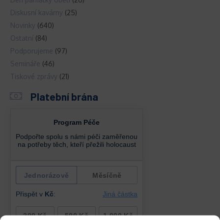
Diskusní kavárny
(25)
Novinky
(640)
Ostatní
(84)
Podporujeme
(97)
Semináře
(46)
Tiskové zprávy
(21)
Platební brána