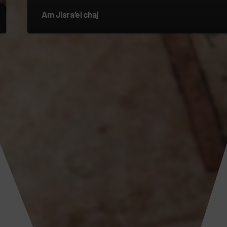
Am Jisra‘el chaj