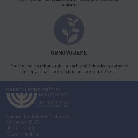
judaismu.
OBNOVUJEME
Podílíme se na rekonstrukci a záchraně židovských památek
zničených nacistickou i komunistickou totalitou.
Nadační fond obětem holocaustu
Maiselova 38/15
110 00 Praha 1
Česká republika