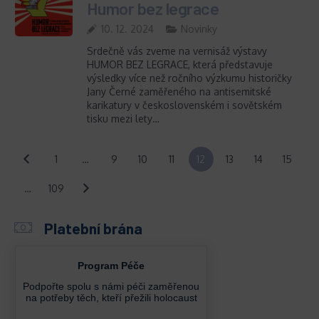
Humor bez legrace
10. 12. 2024
Novinky
Srdečně vás zveme na vernisáž výstavy
HUMOR BEZ LEGRACE, která představuje
výsledky více než ročního výzkumu historičky
Jany Černé zaměřeného na antisemitské
karikatury v československém i sovětském
tisku mezi lety…
1
…
9
10
11
12
13
14
15
…
109
Platební brána