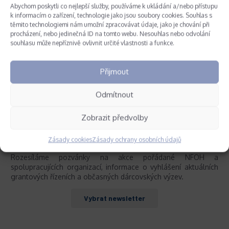
Abychom poskytli co nejlepší služby, používáme k ukládání a/nebo přístupu
k informacím o zařízení, technologie jako jsou soubory cookies. Souhlas s
těmito technologiemi nám umožní zpracovávat údaje, jako je chování při
procházení, nebo jedinečná ID na tomto webu. Nesouhlas nebo odvolání
souhlasu může nepříznivě ovlivnit určité vlastnosti a funkce.
Přijmout
Odmítnout
Zobrazit předvolby
Zasílání novinek
Zásady cookies
Zásady ochrany osobních údajů
Rozesíláme pozvánky na akce pořádané NFOH a
spolupracujících organizací, informace o vyhlášení aktuálních
grantových řízeních a občasných dárcovských výzev.
Vybrat newsletter