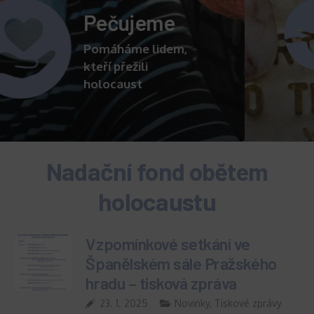
Připomínáme
Podporujeme vzdělávací a
pietní akce
připomínající oběti
holocaustu
Nadační fond obětem
holocaustu
Vzpomínkové setkání ve
Španělském sále Pražského
hradu – tisková zpráva
23. 1. 2025
Novinky
,
Tiskové zprávy