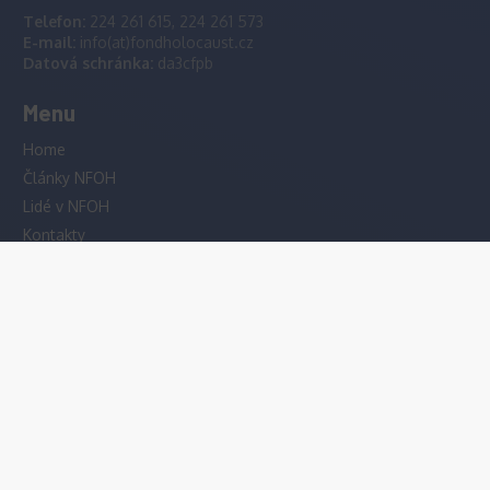
Telefon:
224 261 615, 224 261 573
E-mail:
info(at)fondholocaust.cz
Datová schránka:
da3cfpb
Menu
Home
Články NFOH
Lidé v NFOH
Kontakty
Grantys
Zásady cookies (EU)
Převod na účet
Líbí se vám naše poslání? Můžete nám přispět převodem
libovolné částky na účet:
Bankovní převod
2113642498/2700